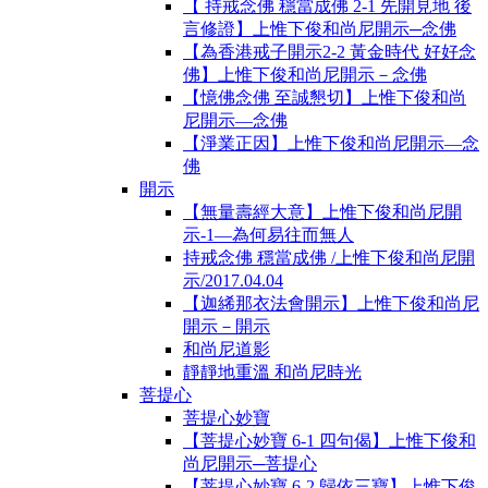
【 持戒念佛 穩當成佛 2-1 先開見地 後
言修證】上惟下俊和尚尼開示─念佛
【為香港戒子開示2-2 黃金時代 好好念
佛】上惟下俊和尚尼開示－念佛
【憶佛念佛 至誠懇切】上惟下俊和尚
尼開示—念佛
【淨業正因】上惟下俊和尚尼開示—念
佛
開示
【無量壽經大意】上惟下俊和尚尼開
示-1―為何易往而無人
持戒念佛 穩當成佛 /上惟下俊和尚尼開
示/2017.04.04
【迦絺那衣法會開示】上惟下俊和尚尼
開示－開示
和尚尼道影
靜靜地重溫 和尚尼時光
菩提心
菩提心妙寶
【菩提心妙寶 6-1 四句偈】上惟下俊和
尚尼開示─菩提心
【菩提心妙寶 6-2 歸依三寶】上惟下俊