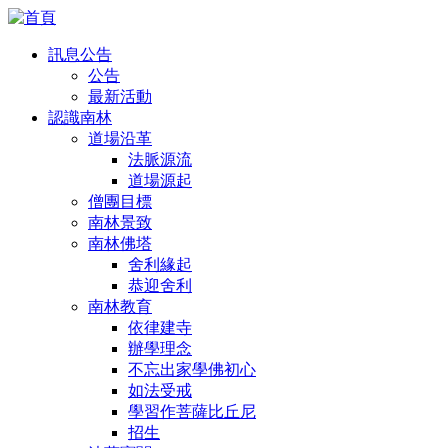
訊息公告
公告
最新活動
認識南林
道場沿革
法脈源流
道場源起
僧團目標
南林景致
南林佛塔
舍利緣起
恭迎舍利
南林教育
依律建寺
辦學理念
不忘出家學佛初心
如法受戒
學習作菩薩比丘尼
招生