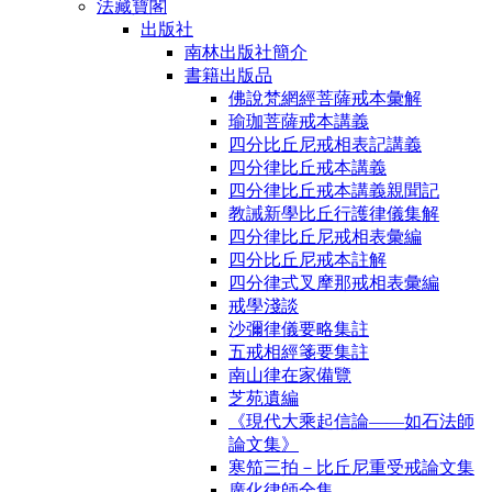
法藏寶閣
出版社
南林出版社簡介
書籍出版品
佛說梵網經菩薩戒本彙解
瑜珈菩薩戒本講義
四分比丘尼戒相表記講義
四分律比丘戒本講義
四分律比丘戒本講義親聞記
教誡新學比丘行護律儀集解
四分律比丘尼戒相表彙編
四分比丘尼戒本註解
四分律式叉摩那戒相表彙編
戒學淺談
沙彌律儀要略集註
五戒相經箋要集註
南山律在家備覽
芝苑遺編
《現代大乘起信論――如石法師
論文集》
寒笳三拍－比丘尼重受戒論文集
廣化律師全集