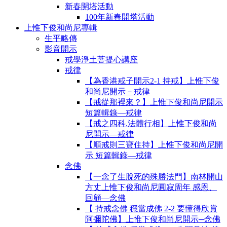
新春開塔活動
100年新春開塔活動
上惟下俊和尚尼專輯
生平略傳
影音開示
戒學淨土菩提心講座
戒律
【為香港戒子開示2-1 持戒】上惟下俊
和尚尼開示－戒律
【戒從那裡來？】上惟下俊和尚尼開示
短篇輯錄—戒律
【戒之四科.法體行相】上惟下俊和尚
尼開示—戒律
【順戒則三寶住持】上惟下俊和尚尼開
示 短篇輯錄—戒律
念佛
【一念了生脫死的殊勝法門】南林開山
方丈上惟下俊和尚尼圓寂周年 感恩、
回顧—念佛
【 持戒念佛 穩當成佛 2-2 要懂得欣賞
阿彌陀佛】上惟下俊和尚尼開示─念佛