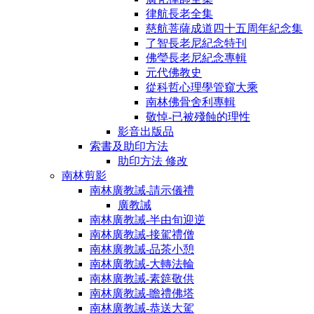
律航長老全集
慈航菩薩成道四十五周年紀念集
了智長老尼紀念特刊
佛瑩長老尼紀念專輯
元代佛教史
從科哲心理學管窺大乘
南林佛骨舍利專輯
敬悼-已被殘蝕的理性
影音出版品
索書及助印方法
助印方法 修改
南林剪影
南林廣教誡-請示儀禮
廣教誡
南林廣教誡-半由旬迎逆
南林廣教誡-接駕禮僧
南林廣教誡-品茶小憩
南林廣教誡-大轉法輪
南林廣教誡-素筵敬供
南林廣教誡-瞻禮佛塔
南林廣教誡-恭送大駕