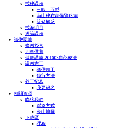
戒律課程
三皈、五戒
南山律在家備覽略編
答疑解惑
戒海明月
經論課程
護僧園地
齋僧授食
四事供養
健康講座-201603自然療法
護僧志工
護僧志工
修行方法
義工招募
我要報名
相關資源
聯絡我們
聯絡方式
來山地圖
下載區
課程