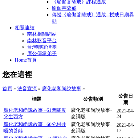
《瑜伽菩薩戒》課程通啟
瑜伽菩薩戒
傳授《瑜伽菩薩戒》通啟─授戒日期異
動
相關連結
南林相關網站
南林影音平台
台灣聯誼僧團
廣公傳承弟子
Home首頁
您在這裡
首頁
»
法音宣流
»
廣化老和尚說故事
»
公告日
標題
公告類別
期
廣化老和尚說故事 –61閉關度
廣化老和尚說故事-
2021-04-
24
父生西方
念誦版
廣化老和尚說故事 –60分柑共
廣化老和尚說故事-
2021-04-
17
嚐的菩薩
念誦版