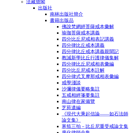
法藏寶閣
出版社
南林出版社簡介
書籍出版品
佛說梵網經菩薩戒本彙解
瑜珈菩薩戒本講義
四分比丘尼戒相表記講義
四分律比丘戒本講義
四分律比丘戒本講義親聞記
教誡新學比丘行護律儀集解
四分律比丘尼戒相表彙編
四分比丘尼戒本註解
四分律式叉摩那戒相表彙編
戒學淺談
沙彌律儀要略集註
五戒相經箋要集註
南山律在家備覽
芝苑遺編
《現代大乘起信論――如石法師
論文集》
寒笳三拍－比丘尼重受戒論文集
廣化律師全集