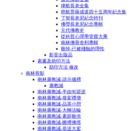
律航長老全集
慈航菩薩成道四十五周年紀念集
了智長老尼紀念特刊
佛瑩長老尼紀念專輯
元代佛教史
從科哲心理學管窺大乘
南林佛骨舍利專輯
敬悼-已被殘蝕的理性
影音出版品
索書及助印方法
助印方法 修改
南林剪影
南林廣教誡-請示儀禮
廣教誡
南林廣教誡-半由旬迎逆
南林廣教誡-接駕禮僧
南林廣教誡-品茶小憩
南林廣教誡-大轉法輪
南林廣教誡-素筵敬供
南林廣教誡-瞻禮佛塔
南林廣教誡-恭送大駕