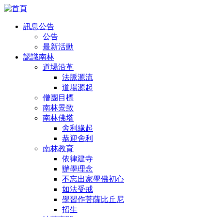
訊息公告
公告
最新活動
認識南林
道場沿革
法脈源流
道場源起
僧團目標
南林景致
南林佛塔
舍利緣起
恭迎舍利
南林教育
依律建寺
辦學理念
不忘出家學佛初心
如法受戒
學習作菩薩比丘尼
招生