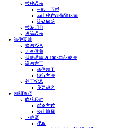
戒律課程
三皈、五戒
南山律在家備覽略編
答疑解惑
戒海明月
經論課程
護僧園地
齋僧授食
四事供養
健康講座-201603自然療法
護僧志工
護僧志工
修行方法
義工招募
我要報名
相關資源
聯絡我們
聯絡方式
來山地圖
下載區
課程