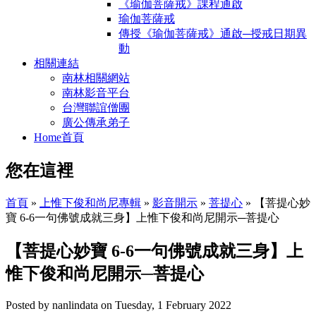
《瑜伽菩薩戒》課程通啟
瑜伽菩薩戒
傳授《瑜伽菩薩戒》通啟─授戒日期異
動
相關連結
南林相關網站
南林影音平台
台灣聯誼僧團
廣公傳承弟子
Home首頁
您在這裡
首頁
»
上惟下俊和尚尼專輯
»
影音開示
»
菩提心
» 【菩提心妙
寶 6-6一句佛號成就三身】上惟下俊和尚尼開示─菩提心
【菩提心妙寶 6-6一句佛號成就三身】上
惟下俊和尚尼開示─菩提心
Posted by
nanlindata
on
Tuesday, 1 February 2022