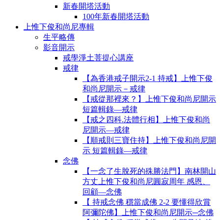
新春開塔活動
100年新春開塔活動
上惟下俊和尚尼專輯
生平略傳
影音開示
戒學淨土菩提心講座
戒律
【為香港戒子開示2-1 持戒】上惟下俊
和尚尼開示－戒律
【戒從那裡來？】上惟下俊和尚尼開示
短篇輯錄—戒律
【戒之四科.法體行相】上惟下俊和尚
尼開示—戒律
【順戒則三寶住持】上惟下俊和尚尼開
示 短篇輯錄—戒律
念佛
【一念了生脫死的殊勝法門】南林開山
方丈上惟下俊和尚尼圓寂周年 感恩、
回顧—念佛
【 持戒念佛 穩當成佛 2-2 要懂得欣賞
阿彌陀佛】上惟下俊和尚尼開示─念佛