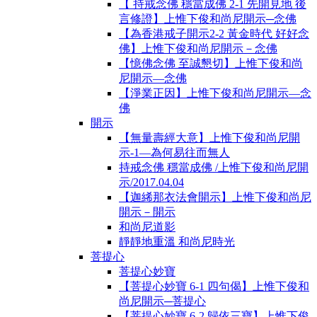
【 持戒念佛 穩當成佛 2-1 先開見地 後
言修證】上惟下俊和尚尼開示─念佛
【為香港戒子開示2-2 黃金時代 好好念
佛】上惟下俊和尚尼開示－念佛
【憶佛念佛 至誠懇切】上惟下俊和尚
尼開示—念佛
【淨業正因】上惟下俊和尚尼開示—念
佛
開示
【無量壽經大意】上惟下俊和尚尼開
示-1―為何易往而無人
持戒念佛 穩當成佛 /上惟下俊和尚尼開
示/2017.04.04
【迦絺那衣法會開示】上惟下俊和尚尼
開示－開示
和尚尼道影
靜靜地重溫 和尚尼時光
菩提心
菩提心妙寶
【菩提心妙寶 6-1 四句偈】上惟下俊和
尚尼開示─菩提心
【菩提心妙寶 6-2 歸依三寶】上惟下俊